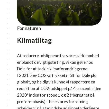
For naturen
Klimatiltag
At reducere udslippene fra vores virksomhed
er blandt de vigtigste ting, vi kan gøre hos
Dole for at tackle klimaforandringerne.
I 2021 blev CO2-aftrykket målt for Dole plc
globalt, og heldigvis kunne vi rapportere en
reduktion af CO2-udslippet på 4 procent siden
2020* inden for scope 1 og 2 (*beregnet på
proformabasis). I hele vores forretning
arbejder vi på at mindske udslippet yderligere