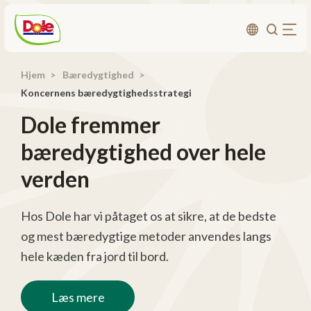
Hjem
Bæredygtighed
Om os
Koncernens bæredygtighedsstrategi
Bæredygtighed
Dole fremmer
Karriere
bæredygtighed over hele
Produktområder
verden
Investorer
Hos Dole har vi påtaget os at sikre, at de bedste
Kontakt
og mest bæredygtige metoder anvendes langs
hele kæden fra jord til bord.
Læs mere