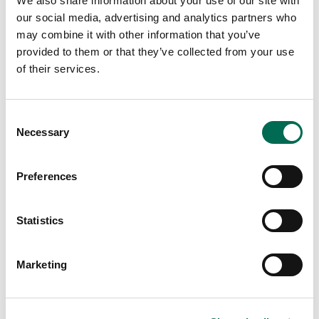
We also share information about your use of our site with
der mindsker affaldet. Overalt hvor affald er
our social media, advertising and analytics partners who
relevant, engagerer vi os i at forstå og
may combine it with other information that you’ve
reducere vores aftryk. I vores markedsføring
provided to them or that they’ve collected from your use
of their services.
ønsker vi at inspirere forbrugerne til at
reducere deres madspild, samtidigt med at vi
forsøger at forbedre vores emballager, både
Consent
gennem design og materialevalg. Vores mål er
Necessary
Selection
altid at mindske brugen af plast og skifte til
genbrugs- eller komposterbare materialer,
Preferences
hvor det er muligt.
Statistics
Marketing