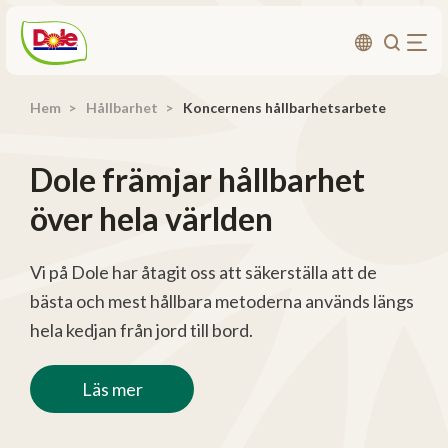
Hem
Hållbarhet
Koncernens hållbarhetsarbete
Om oss
Produkter
Dole främjar hållbarhet
Recept
över hela världen
Affärsområden
Hållbarhet
Vi på Dole har åtagit oss att säkerställa att de
bästa och mest hållbara metoderna används längs
Nyheter
hela kedjan från jord till bord.
Investerarrelationer
Läs mer
Kontakta