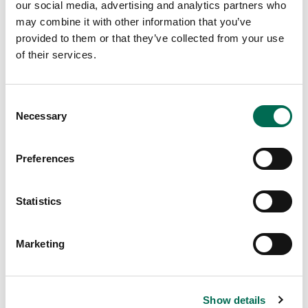
our social media, advertising and analytics partners who
avfall är en väsentlig fråga, engagerar vi oss i
may combine it with other information that you’ve
att förstå och minska vårt avtryck. I vår
provided to them or that they’ve collected from your use
marknadsföring vill vi inspirera
of their services.
konsumenterna att minska sitt matsvinn,
samtidigt som vi satsar på att förbättra våra
Consent
förpackningar, både genom design och
Necessary
Selection
materialval. Vårt mål är alltid att minska
användningen av plast, och gå över till
Preferences
återvinnings- eller komposterbara material
där det är möjligt.
Statistics
Marketing
Show details