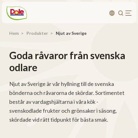
Hem
Produkter
Njut av Sverige
Om oss
Produkter
Goda råvaror från svenska
Recept
odlare
Affärsområden
Hållbarhet
Njut av Sverige är vår hyllning till de svenska
bönderna och råvarorna de skördar. Sortimentet
Nyheter
består av vardagshjältarna i våra kök -
Investerarrelationer
svenskodlade frukter och grönsaker i säsong,
skördade vid rätt tidpunkt för bästa smak.
Kontakta