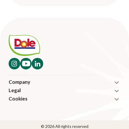
Company
Legal
Nyheter
Cookies
Disclaimer
Karriär
Cookies
Code of Conduct
Kontakta oss
Transparency in Supply Chain Management
© 2026 All rights reserved