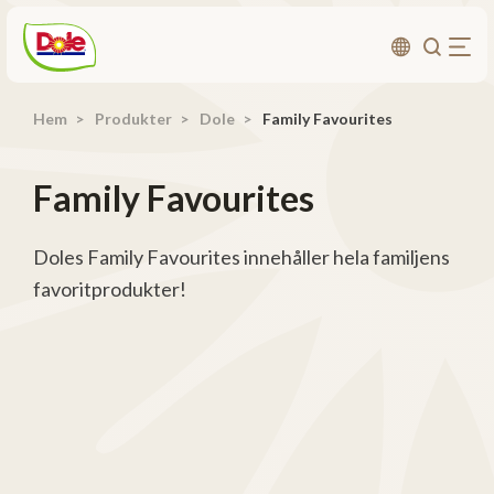
Hem
Produkter
Dole
Family Favourites
Om oss
Produkter
Family Favourites
Recept
Affärsområden
Doles Family Favourites innehåller hela familjens
favoritprodukter!
Hållbarhet
Nyheter
Investerarrelationer
Kontakta