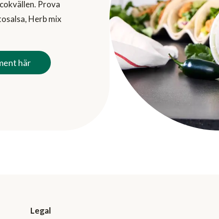
acokvällen. Prova
osalsa, Herb mix
ment här
Legal