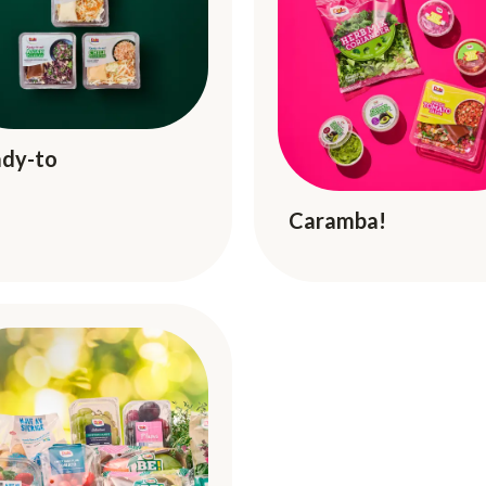
dy-to
Caramba!