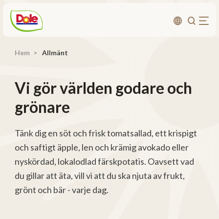
Hem
Allmänt
Om oss
Produkter
Vi gör världen godare och
Recept
grönare
Affärsområden
Hållbarhet
Tänk dig en söt och frisk tomatsallad, ett krispigt
och saftigt äpple, len och krämig avokado eller
Nyheter
nyskördad, lokalodlad färskpotatis. Oavsett vad
Investerarrelationer
du gillar att äta, vill vi att du ska njuta av frukt,
grönt och bär - varje dag.
Kontakta