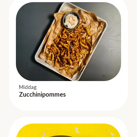
Smoothies & drycker
Middag
Middag
Julsangria
Zucchinipommes
Zucchinipommes