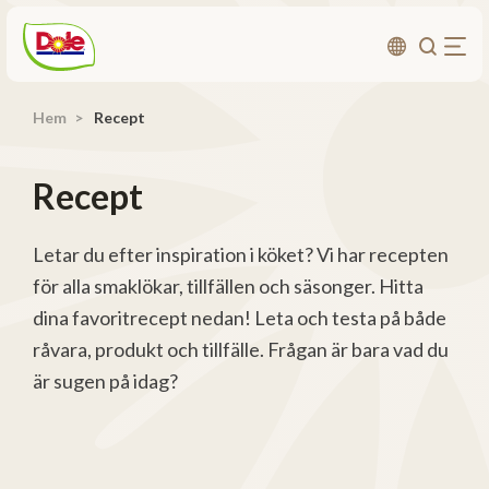
Hem
Recept
Om oss
Produkter
Recept
Recept
Affärsområden
Letar du efter inspiration i köket? Vi har recepten
för alla smaklökar, tillfällen och säsonger. Hitta
Hållbarhet
dina favoritrecept nedan! Leta och testa på både
Nyheter
råvara, produkt och tillfälle. Frågan är bara vad du
Investerarrelationer
är sugen på idag?
Kontakta