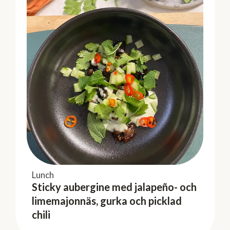
chili
Mango
Lyxig fruktsallad med
Ataulfomango och pistagegrädde
Lunch
Sidorätter & tilltugg
Sticky aubergine med jalapeño- och
Primörer med spenatmajonnäs
limemajonnäs, gurka och picklad
chili
Dessert
Enkel vit chokladmousse med bär