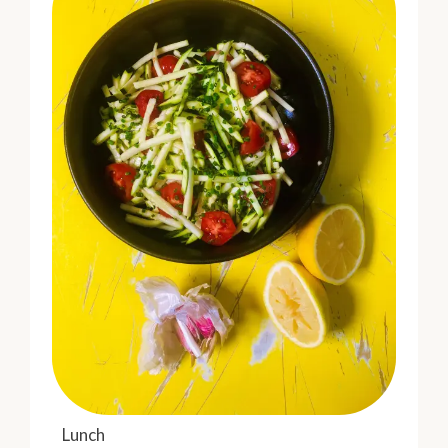
Lunch
Dessert
Zucchinisallad med
Rulltårta med mangocurd
vitlöksvinägrett
Chef's Cut
Drink limejuice & mynta
Lunch
Lunch