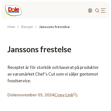
Hem
Recept
Janssons frestelse
Om oss
Produkter
Janssons frestelse
Recept
Affärsområden
Hållbarhet
Receptet är för storkök och baserat på produkter
av varumärket Chef's Cut som vi säljer gentemot
Nyheter
foodservice.
Investerarrelationer
Dole
november 05, 2024
Copy Link
Kontakta