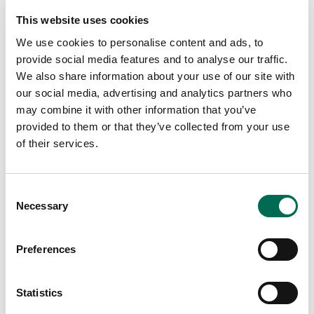
This website uses cookies
We use cookies to personalise content and ads, to
provide social media features and to analyse our traffic.
We also share information about your use of our site with
our social media, advertising and analytics partners who
may combine it with other information that you’ve
Chef's Cut
provided to them or that they’ve collected from your use
NextGen Flexifärs
of their services.
Consent
Necessary
Selection
Fler Chef`s cut-recept
Preferences
Statistics