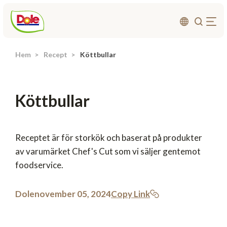
Hem
Recept
Köttbullar
Om oss
Produkter
Köttbullar
Recept
Affärsområden
Hållbarhet
Receptet är för storkök och baserat på produkter
av varumärket Chef's Cut som vi säljer gentemot
Nyheter
foodservice.
Investerarrelationer
Dole
november 05, 2024
Copy Link
Kontakta