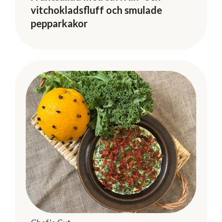
Fruktsallad med saffran- och
vitchokladsfluff och smulade
pepparkakor