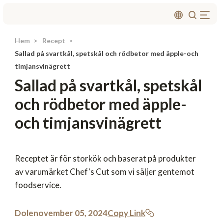
Hem
Recept
Om oss
Sallad på svartkål, spetskål och rödbetor med äpple-och
Produkter
timjansvinägrett
Sallad på svartkål, spetskål
Recept
och rödbetor med äpple-
Affärsområden
och timjansvinägrett
Hållbarhet
Nyheter
Investerarrelationer
Receptet är för storkök och baserat på produkter
av varumärket Chef's Cut som vi säljer gentemot
foodservice.
Kontakta