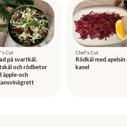
's Cut
Chef's Cut
lad på svartkål,
Rödkål med apelsin
tskål och rödbetor
kanel
 äpple-och
jansvinägrett