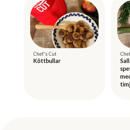
Chef's Cut
Chef
Köttbullar
Sal
spe
med
tim