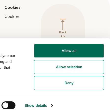
Cookies
Cookies
Back
to
top
Allow all
alyse our
ing and
Allow selection
r that
Deny
Show details