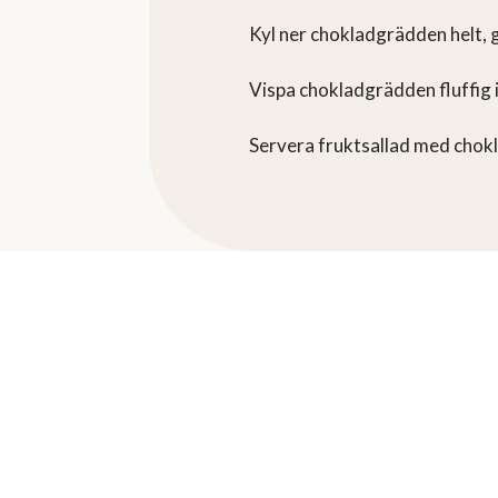
Kyl ner chokladgrädden helt, 
Vispa chokladgrädden fluffig 
Servera fruktsallad med chok