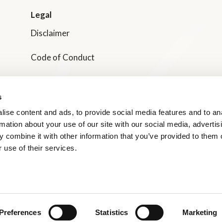
Legal
Disclaimer
Code of Conduct
Transparency in Supply Chain Management
s
Dole Nordic Privacy Policies
ise content and ads, to provide social media features and to an
rmation about your use of our site with our social media, advertis
Våra Certifieringar
 combine it with other information that you’ve provided to them o
 use of their services.
SMILEY-rapporter
Preferences
Statistics
Marketing
© 2026 All rights reserved