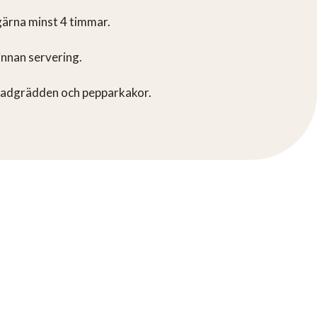
gärna minst 4 timmar.
innan servering.
ladgrädden och pepparkakor.