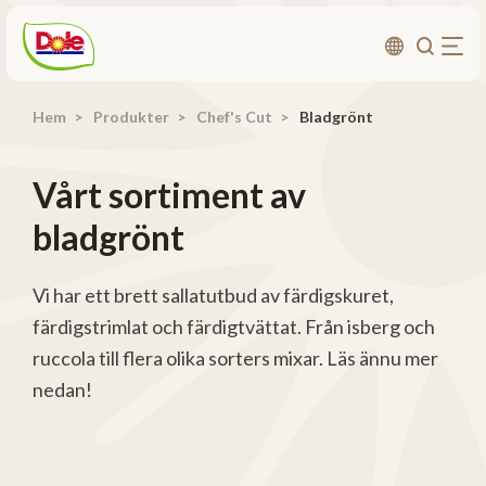
Hem
Produkter
Chef's Cut
Bladgrönt
Om oss
Produkter
Vårt sortiment av
Recept
bladgrönt
Affärsområden
Hållbarhet
Vi har ett brett sallatutbud av färdigskuret,
färdigstrimlat och färdigtvättat. Från isberg och
Nyheter
ruccola till flera olika sorters mixar. Läs ännu mer
Investerarrelationer
nedan!
Kontakta