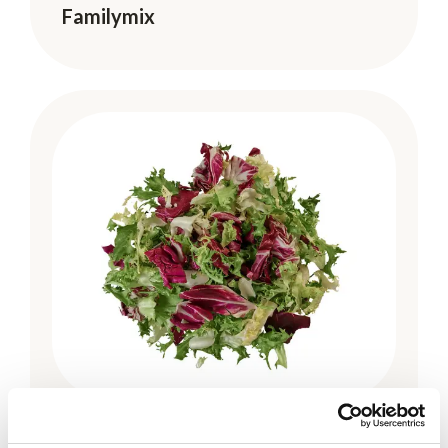
Familymix
Chef's Cut
Frissémix