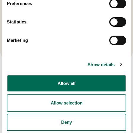
Preferences
Dole plc Hållbarhetsrapport
Statistics
2022
Marketing
Hållbarhetsrapport 2022
Show details
Allow all
Allow selection
Deny