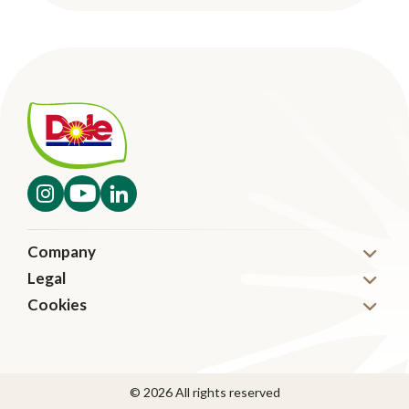
Company
Legal
Nyheter
Cookies
Disclaimer
Karriär
Cookies
Code of Conduct
Kontakta oss
Transparency in Supply Chain Management
© 2026 All rights reserved