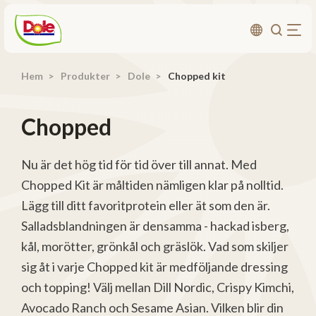
Hem
Produkter
Dole
Chopped kit
Om oss
Produkter
Chopped
Recept
Affärsområden
Nu är det hög tid för tid över till annat. Med
Chopped Kit är måltiden nämligen klar på nolltid.
Hållbarhet
Lägg till ditt favoritprotein eller ät som den är.
Nyheter
Salladsblandningen är densamma - hackad isberg,
Investerarrelationer
kål, morötter, grönkål och gräslök. Vad som skiljer
sig åt i varje Chopped kit är medföljande dressing
Kontakta
och topping! Välj mellan Dill Nordic, Crispy Kimchi,
Avocado Ranch och Sesame Asian. Vilken blir din