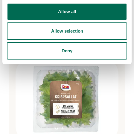
Allow all
Dole
Ready-to-eat Chunky Guacamole
Spicy
Allow selection
Deny