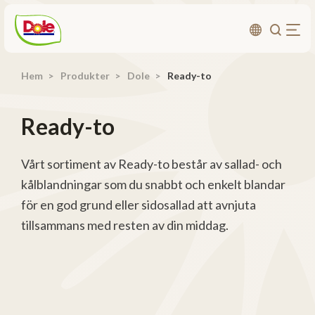
Hem
Produkter
Dole
Ready-to
Om oss
Produkter
Ready-to
Recept
Affärsområden
Vårt sortiment av Ready-to består av sallad- och
kålblandningar som du snabbt och enkelt blandar
Hållbarhet
för en god grund eller sidosallad att avnjuta
Nyheter
tillsammans med resten av din middag.
Investerarrelationer
Kontakta