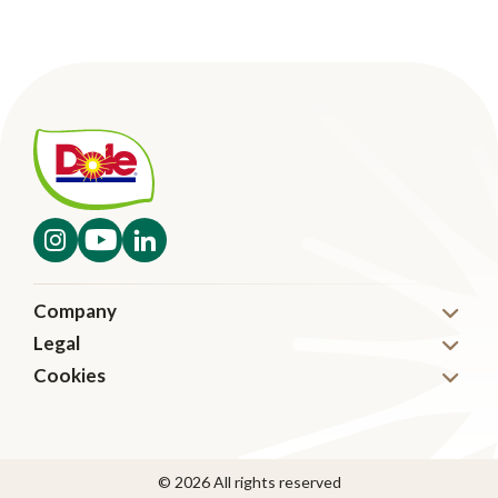
Company
Legal
Nyheter
Cookies
Disclaimer
Karriär
Cookies
Code of Conduct
Kontakta oss
Transparency in Supply Chain Management
© 2026 All rights reserved