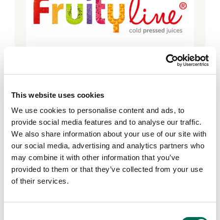
Helsingborg
This website uses cookies
FruityLine Nordic
We use cookies to personalise content and ads, to
FruityLine Nordic har noga utvalda, mogna
provide social media features and to analyse our traffic.
frukter och grönsaker, som pressas till nyttig
We also share information about your use of our site with
juice, smoothies och shots. Helsingborg är
our social media, advertising and analytics partners who
centrum för den nordiska verksamheten, som
may combine it with other information that you’ve
provided to them or that they’ve collected from your use
samägs med nederländska Fruity Line.
of their services.
Läs mer
Consent