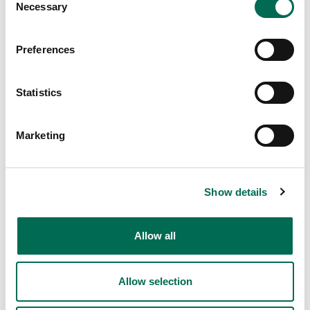
Necessary
Selection
Preferences
Statistics
Marketing
Show details
Stockholm
Allow all
Fruktimporten
Fruktimporten kombinerar ett brett
Allow selection
sortiment med personlig service och
långsiktiga samarbeten. Genom nära