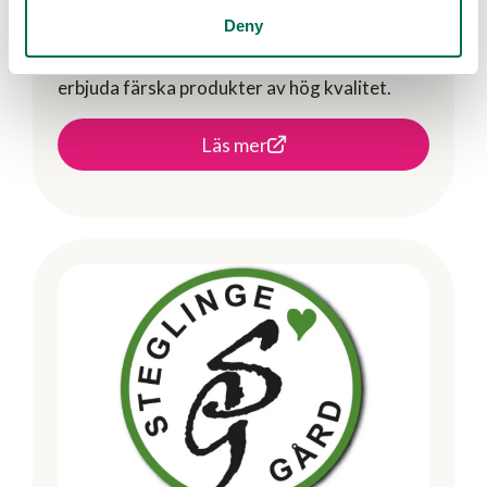
Deny
relationer med odlare och leverantörer
hjälper företaget dagligvaruhandeln att
erbjuda färska produkter av hög kvalitet.
Läs mer