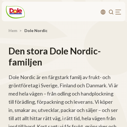
Hem
Dole Nordic
Om oss
Produkter
Den stora Dole Nordic-
Recept
familjen
Affärsområden
Hållbarhet
Dole Nordic är en färgstark familj av frukt- och
gröntföretag i Sverige, Finland och Danmark. Vi är
Nyheter
med hela vägen – från odling och handplockning
Investerarrelationer
till förädling, förpackning och leverans. Vi köper
in, smakar av, utvecklar, packar och säljer – och ser
Kontakta
till att allt hittar rätt väg, i rätt tid, hela vägen från
jord till bord. Kort sagt: vi får frukt, grönsaker och