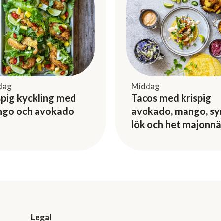
dag
Middag
spig kyckling med
Tacos med krispig
go och avokado
avokado, mango, syr
lök och het majonnä
Legal