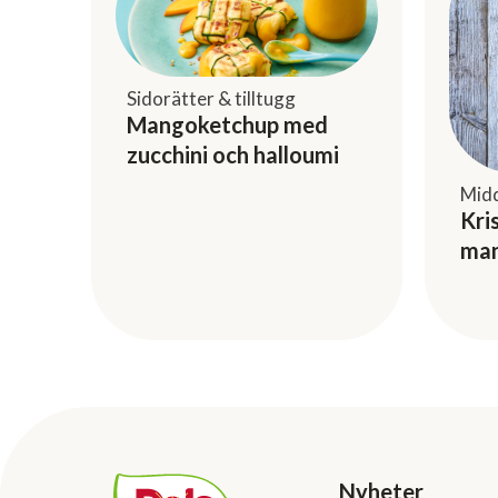
Sidorätter & tilltugg
Mangoketchup med
zucchini och halloumi
Mid
Kri
man
Nyheter