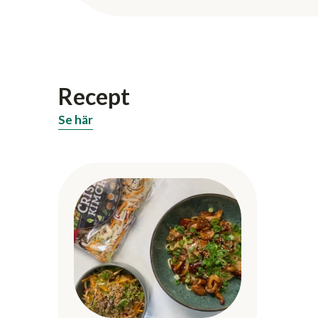
Recept
Se här