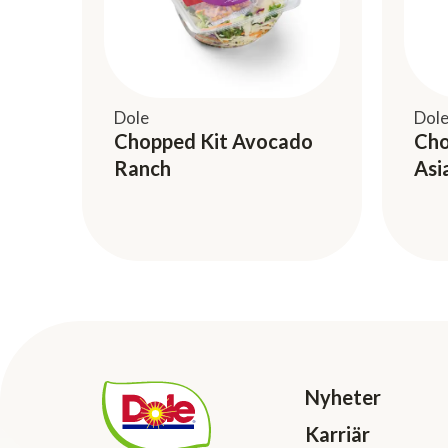
Dole
Dol
Chopped Kit Avocado
Cho
Ranch
Asi
Nyheter
Karriär