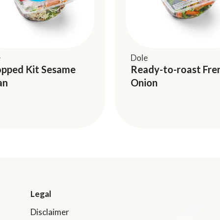
e
Dole
pped Kit Sesame
Ready-to-roast Fre
an
Onion
Legal
Disclaimer