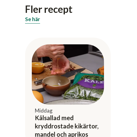
Fler recept
Se här
Middag
Kålsallad med
kryddrostade kikärtor,
mandel och aprikos