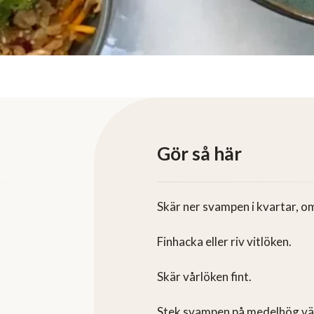
Gör så här
Skär ner svampen i kvartar, om
Finhacka eller riv vitlöken.
Skär vårlöken fint.
Stek svampen på medelhög vär