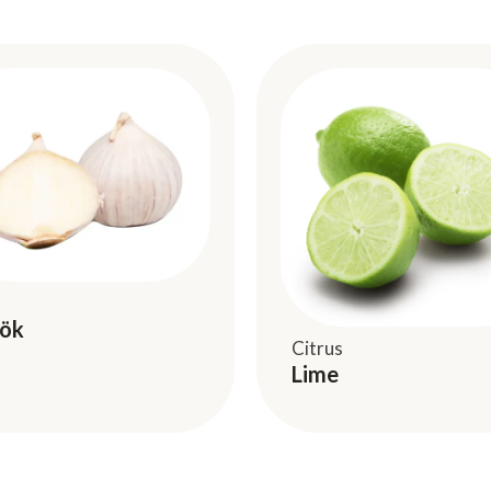
lök
Citrus
Lime