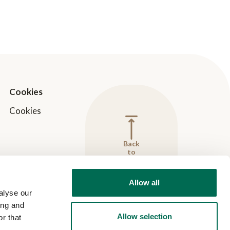
Cookies
Cookies
Back
to
top
Allow all
alyse our
ing and
Allow selection
r that