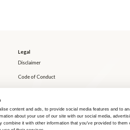
Legal
Disclaimer
Code of Conduct
Transparency in Supply Chain Management
s
Dole Nordic Privacy Policies
ise content and ads, to provide social media features and to an
rmation about your use of our site with our social media, advertis
Våra Certifieringar
 combine it with other information that you’ve provided to them o
 use of their services.