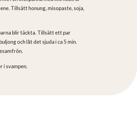
llene. Tillsätt honung, misopaste, soja,
na blir täckta. Tillsätt ett par
ljong och låt det sjuda i ca 5 min.
sesamfrön.
er i svampen.