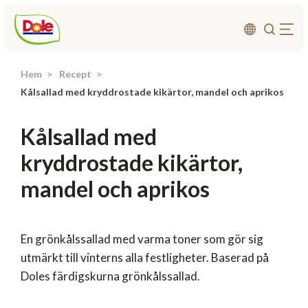
Hem
Recept
Om oss
Kålsallad med kryddrostade kikärtor, mandel och aprikos
Produkter
Kålsallad med
Recept
kryddrostade kikärtor,
Affärsområden
mandel och aprikos
Hållbarhet
Nyheter
Investerarrelationer
En grönkålssallad med varma toner som gör sig
utmärkt till vinterns alla festligheter. Baserad på
Doles färdigskurna grönkålssallad.
Kontakta