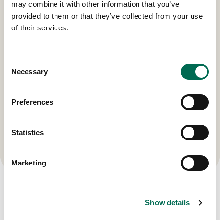
may combine it with other information that you’ve
grovt.
provided to them or that they’ve collected from your use
of their services.
Vinägrett: Blanda vinäger, rapsolja och honung till
vinägretten. Riv i apelsinskal och pressa i
apelsinsaften.
Consent
Necessary
Selection
Lägg upp grönkålen på ett fat, blanda i kikärtorna,
mandel och aprikos och russin. Ringla över
Preferences
dressingen och blanda väl. Avsluta med salt och
peppar.
Statistics
Marketing
Produkter
Show details