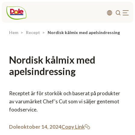
Hem
Recept
Nordisk kålmix med apelsindressing
Om oss
Produkter
Nordisk kålmix med
Recept
apelsindressing
Affärsområden
Hållbarhet
Nyheter
Receptet är för storkök och baserat på produkter
av varumärket Chef's Cut som vi säljer gentemot
Investerarrelationer
foodservice.
Kontakta
Dole
oktober 14, 2024
Copy Link