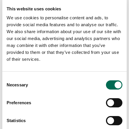
This website uses cookies
We use cookies to personalise content and ads, to
provide social media features and to analyse our traffic.
We also share information about your use of our site with
our social media, advertising and analytics partners who
may combine it with other information that you’ve
provided to them or that they’ve collected from your use
Chef's Cut
of their services.
Nordisk kålmix
Consent
Necessary
Selection
Fler Chef's Cut-recept
Preferences
Statistics