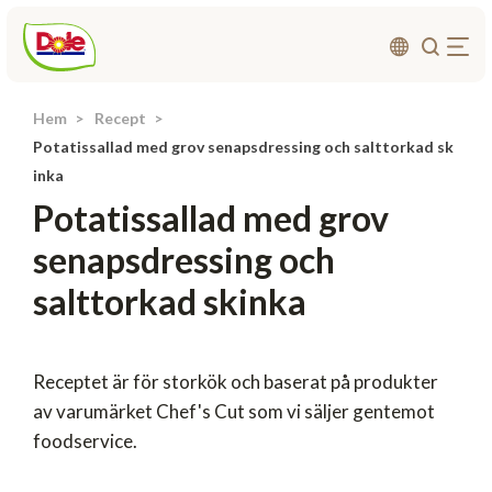
Hem
Recept
Om oss
Potatissallad med grov senapsdressing och salttorkad sk
Produkter
inka
Potatissallad med grov
Recept
senapsdressing och
Affärsområden
salttorkad skinka
Hållbarhet
Nyheter
Investerarrelationer
Receptet är för storkök och baserat på produkter
av varumärket Chef's Cut som vi säljer gentemot
foodservice.
Kontakta