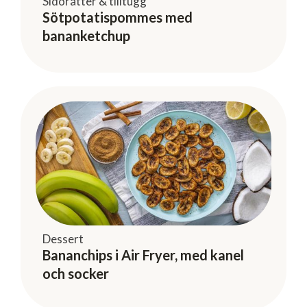
Sidorätter & tilltugg
Sötpotatispommes med
bananketchup
Dessert
Bananchips i Air Fryer, med kanel
och socker