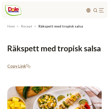
Hem
Recept
Räkspett med tropisk salsa
Om oss
Produkter
Räkspett med tropisk salsa
Recept
Affärsområden
Hållbarhet
Copy Link
Nyheter
Investerarrelationer
Kontakta