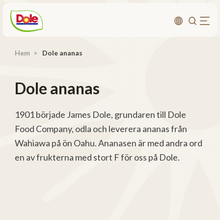
Hem
Dole ananas
Om oss
Produkter
Dole ananas
Recept
Affärsområden
1901 började James Dole, grundaren till Dole
Food Company, odla och leverera ananas från
Hållbarhet
Wahiawa på ön Oahu. Ananasen är med andra ord
Nyheter
en av frukterna med stort F för oss på Dole.
Investerarrelationer
Kontakta