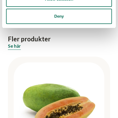
Lunch
Fisktaco
Deny
Fler produkter
Se här