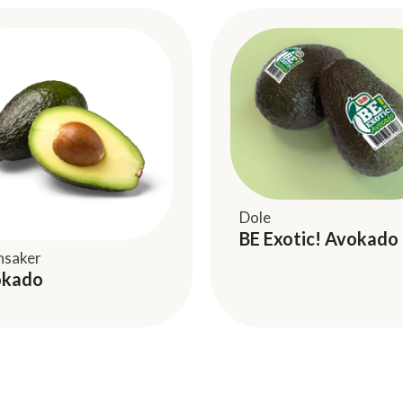
Dole
BE Exotic! Avokado
nsaker
okado