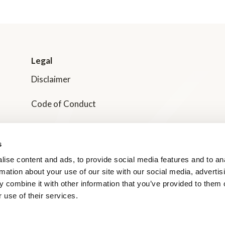
Legal
Disclaimer
Code of Conduct
Transparency in Supply Chain Management
s
Dole Nordic Privacy Policies
ise content and ads, to provide social media features and to an
rmation about your use of our site with our social media, advertis
Våra Certifieringar
 combine it with other information that you’ve provided to them o
 use of their services.
SMILEY-rapporter