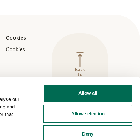
Cookies
Cookies
Back
to
top
Allow all
alyse our
ing and
Allow selection
r that
Deny