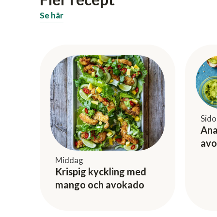
Se här
Sido
Ana
av
Middag
Krispig kyckling med
mango och avokado