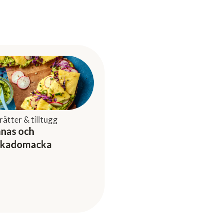
rätter & tilltugg
nas och
okadomacka