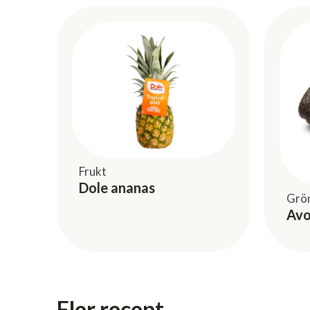
Frukt
Dole ananas
Grö
Av
Fler recept