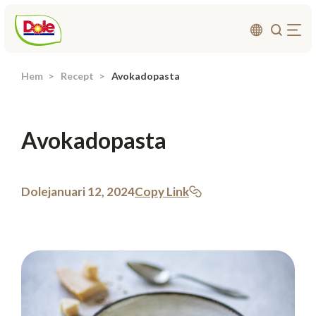
Hem
Recept
Avokadopasta
Om oss
Produkter
Avokadopasta
Recept
Affärsområden
Hållbarhet
Dole
januari 12, 2024
Copy Link
Nyheter
Investerarrelationer
Kontakta