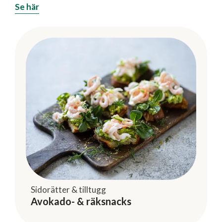
Se här
Sidorätter & tilltugg
Avokado- & räksnacks