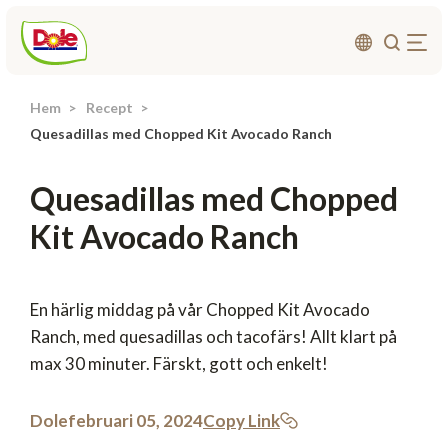
Hem
Recept
Om oss
Quesadillas med Chopped Kit Avocado Ranch
Produkter
Quesadillas med Chopped
Recept
Kit Avocado Ranch
Affärsområden
Hållbarhet
Nyheter
En härlig middag på vår Chopped Kit Avocado
Ranch, med quesadillas och tacofärs! Allt klart på
Investerarrelationer
max 30 minuter. Färskt, gott och enkelt!
Kontakta
Dole
februari 05, 2024
Copy Link