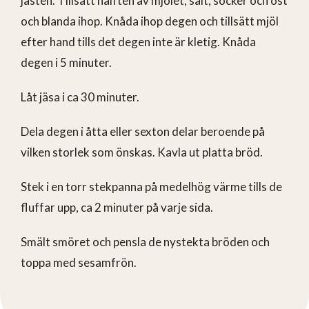
jästen. Tillsätt hälften av mjölet, salt, socker och ost
och blanda ihop. Knåda ihop degen och tillsätt mjöl
efter hand tills det degen inte är kletig. Knåda
degen i 5 minuter.
Låt jäsa i ca 30 minuter.
Dela degen i åtta eller sexton delar beroende på
vilken storlek som önskas. Kavla ut platta bröd.
Stek i en torr stekpanna på medelhög värme tills de
fluffar upp, ca 2 minuter på varje sida.
Smält smöret och pensla de nystekta bröden och
toppa med sesamfrön.