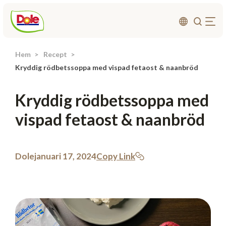
Hem
Recept
Om oss
Kryddig rödbetssoppa med vispad fetaost & naanbröd
Produkter
Kryddig rödbetssoppa med
Recept
vispad fetaost & naanbröd
Affärsområden
Hållbarhet
Nyheter
Dole
januari 17, 2024
Copy Link
Investerarrelationer
Kontakta