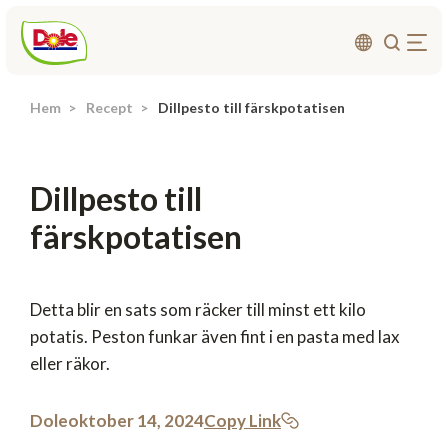
Hem
Recept
Dillpesto till färskpotatisen
Om oss
Produkter
Dillpesto till
Recept
färskpotatisen
Affärsområden
Hållbarhet
Nyheter
Detta blir en sats som räcker till minst ett kilo
potatis. Peston funkar även fint i en pasta med lax
Investerarrelationer
eller räkor.
Kontakta
Dole
oktober 14, 2024
Copy Link