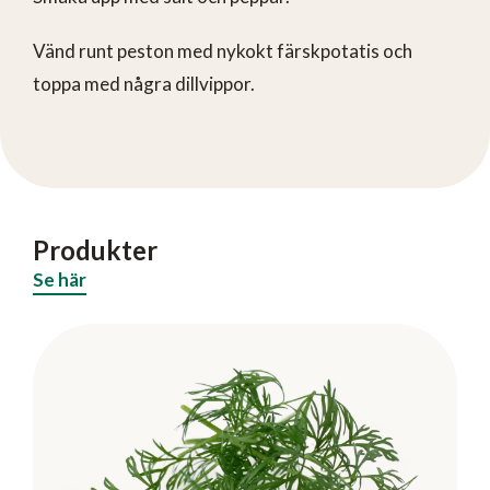
Vänd runt peston med nykokt färskpotatis och
toppa med några dillvippor.
Produkter
Se här