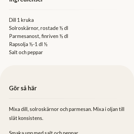
Dill 1 kruka
Solroskärnor, rostade ½ dl
Parmesanost, finriven ½ dl
Rapsolja ½-1 dl ½
Salt och peppar
Gör så här
Mixa dill, solroskärnor och parmesan. Mixa i oljan till
slät konsistens.
Smaka upp med salt och peppar.