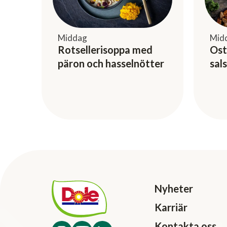
Middag
Mid
Rotsellerisoppa med
Ost
päron och hasselnötter
sal
Nyheter
Karriär
Kontakta oss