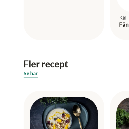
Kål
Fän
Fler recept
Se här