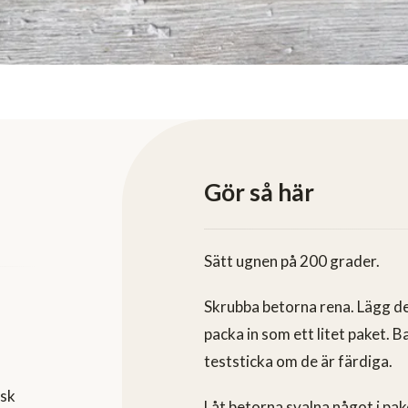
Gör så här
Sätt ugnen på 200 grader.
Skrubba betorna rena. Lägg d
packa in som ett litet paket. B
teststicka om de är färdiga.
msk
Låt betorna svalna något i pak