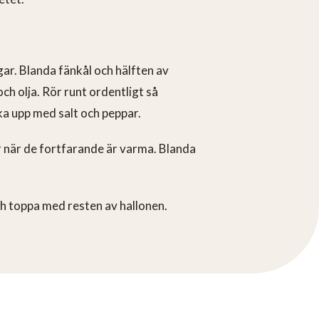
gar. Blanda fänkål och hälften av
h olja. Rör runt ordentligt så
ka upp med salt och peppar.
r när de fortfarande är varma. Blanda
och toppa med resten av hallonen.