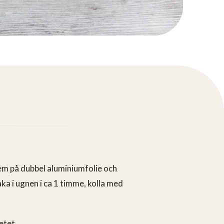
em på dubbel aluminiumfolie och
aka i ugnen i ca 1 timme, kolla med
etet.