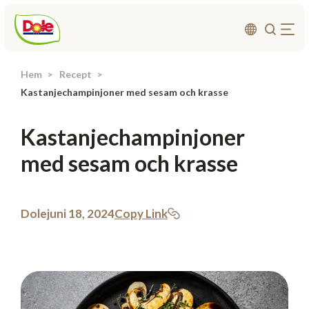
Hem
Recept
Om oss
Kastanjechampinjoner med sesam och krasse
Produkter
Kastanjechampinjoner
Recept
med sesam och krasse
Affärsområden
Hållbarhet
Nyheter
Dole
juni 18, 2024
Copy Link
Investerarrelationer
Kontakta