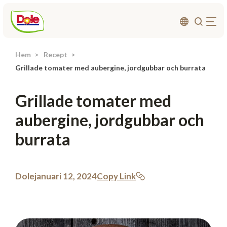
Hem
Recept
Om oss
Grillade tomater med aubergine, jordgubbar och burrata
Produkter
Grillade tomater med
Recept
aubergine, jordgubbar och
Affärsområden
burrata
Hållbarhet
Nyheter
Investerarrelationer
Dole
januari 12, 2024
Copy Link
Kontakta