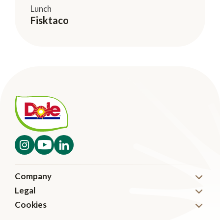
Lunch
Fisktaco
Company
Legal
Nyheter
Cookies
Disclaimer
Karriär