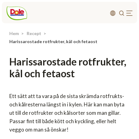
Hem
Recept
Om oss
Harissarostade rotfrukter, kål och fetaost
Produkter
Harissarostade rotfrukter,
Recept
kål och fetaost
Affärsområden
Hållbarhet
Nyheter
Ett sätt att ta vara på de sista skrämda rotfrukts-
och kålresterna längst in i kylen. Här kan man byta
Investerarrelationer
ut till de rotfrukter och kålsorter som man gillar.
Passar fint till både kött och kyckling, eller helt
Kontakta
veggo om man så önskar!