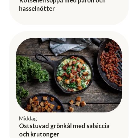
Rotsellerisoppa med päron och
hasselnötter
Middag
Oststuvad grönkål med salsiccia
och krutonger