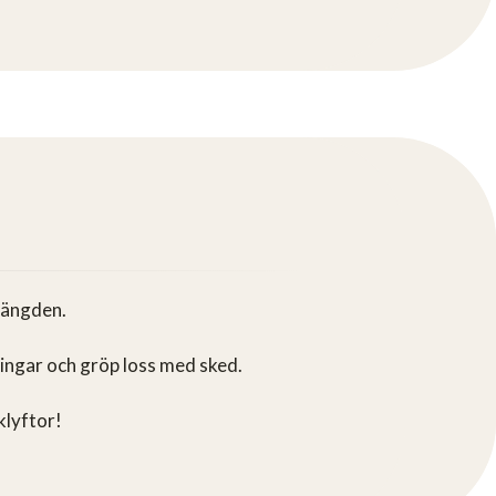
längden.
ingar och gröp loss med sked.
klyftor!