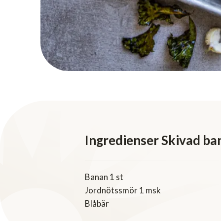
Ingredienser Skivad ba
Banan 1 st
Jordnötssmör 1 msk
Blåbär