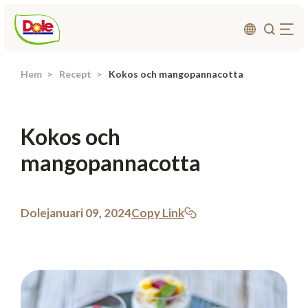
Hem
Recept
Kokos och mangopannacotta
Om oss
Produkter
Kokos och
Recept
mangopannacotta
Affärsområden
Hållbarhet
Nyheter
Dole
januari 09, 2024
Copy Link
Investerarrelationer
Kontakta