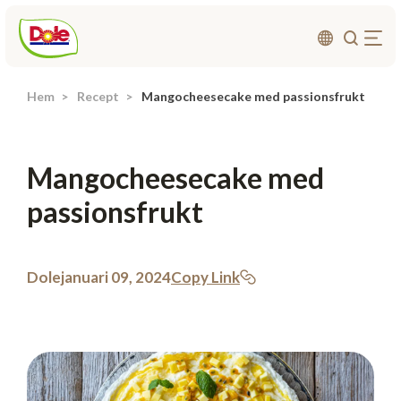
Hem
Recept
Mangocheesecake med passionsfrukt
Om oss
Produkter
Mangocheesecake med
Recept
passionsfrukt
Affärsområden
Hållbarhet
Nyheter
Dole
januari 09, 2024
Copy Link
Investerarrelationer
Kontakta