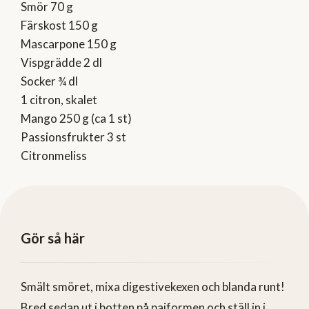
Smör 70 g
Färskost 150 g
Mascarpone 150 g
Vispgrädde 2 dl
Socker ¾ dl
1 citron, skalet
Mango 250 g (ca 1 st)
Passionsfrukter 3 st
Citronmeliss
Gör så här
Smält smöret, mixa digestivekexen och blanda runt!
Bred sedan ut i botten på pajformen och ställ in i