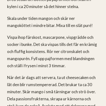
kylen i ca 20 minuter så det hinner stelna.
Skala under tiden mangon och skär ner
mangoköttet i mindre bitar. Mixa till en slät puré!
Vispa ihop färskost, mascarpone, vispgrädde och
socker i bunke. Det ska vispas tills det får en krämig
och fluffig konsistens. Rör ner citronskalet och
mangopurén. Fyll upp pajformen med blandningen
och ställ i frysen i minst 3 timmar.
När det är dags att servera, ta ut cheesecaken och
låt den blir rumstempererad. Det brukar ta ca 30
minuter. Skär mango i små tärningar och strö över.
Dela passionsfrukterna, skrapa ur kärnorna och
strö över de också. Avsluta med att dekorera med