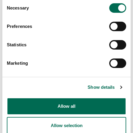
Consent
Necessary
Selection
Dole
Colourful Mix
Preferences
Statistics
Marketing
Show details
Allow all
Allow selection