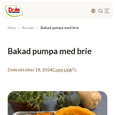
Hem
Recept
Bakad pumpa med brie
Om oss
Produkter
Bakad pumpa med brie
Recept
Affärsområden
Hållbarhet
Dole
oktober 18, 2024
Copy Link
Nyheter
Investerarrelationer
Kontakta