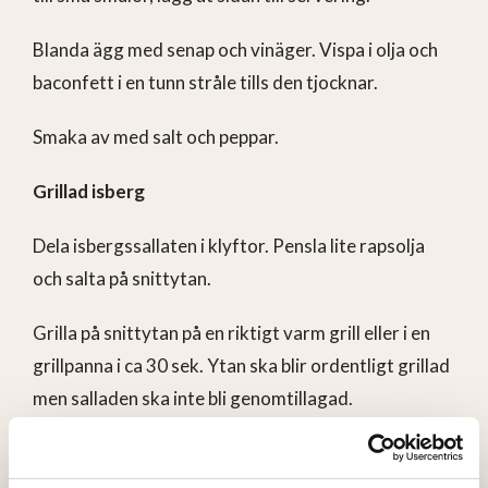
Blanda ägg med senap och vinäger. Vispa i olja och
baconfett i en tunn stråle tills den tjocknar.
Smaka av med salt och peppar.
Grillad isberg
Dela isbergssallaten i klyftor. Pensla lite rapsolja
och salta på snittytan.
Grilla på snittytan på en riktigt varm grill eller i en
grillpanna i ca 30 sek. Ytan ska blir ordentligt grillad
men salladen ska inte bli genomtillagad.
Servera den grillade sallaten med baconmajonnäs,
picklad tomat och knaprigt bacon.