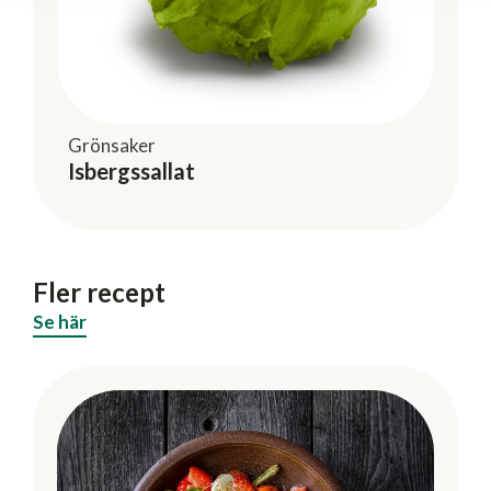
Grönsaker
Isbergssallat
Fler recept
Se här