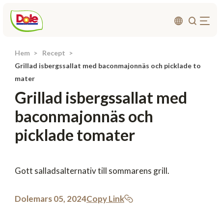
Hem
Recept
Om oss
Grillad isbergssallat med baconmajonnäs och picklade to
Produkter
mater
Grillad isbergssallat med
Recept
baconmajonnäs och
Affärsområden
picklade tomater
Hållbarhet
Nyheter
Investerarrelationer
Gott salladsalternativ till sommarens grill.
Kontakta
Dole
mars 05, 2024
Copy Link