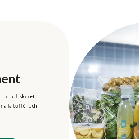
ment
ättat och skuret
 alla buffér och