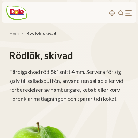
Hem
Rödlök, skivad
Om oss
Produkter
Rödlök, skivad
Recept
Affärsområden
Färdigskivad rödlök i snitt 4 mm. Servera för sig
själv till salladsbuffén, använd i en sallad eller vid
Hållbarhet
förberedelser av hamburgare, kebab eller korv.
Nyheter
Förenklar matlagningen och sparar tid i köket.
Investerarrelationer
Kontakta