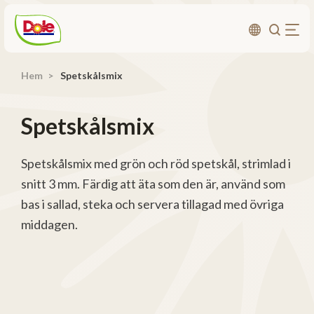
Hem
Spetskålsmix
Om oss
Produkter
Spetskålsmix
Recept
Affärsområden
Spetskålsmix med grön och röd spetskål, strimlad i
snitt 3 mm. Färdig att äta som den är, använd som
Hållbarhet
bas i sallad, steka och servera tillagad med övriga
Nyheter
middagen.
Investerarrelationer
Kontakta