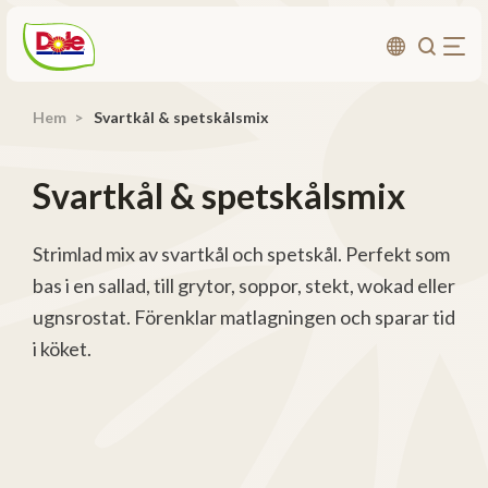
Hem
Svartkål & spetskålsmix
Om oss
Produkter
Svartkål & spetskålsmix
Recept
Affärsområden
Strimlad mix av svartkål och spetskål. Perfekt som
bas i en sallad, till grytor, soppor, stekt, wokad eller
Hållbarhet
ugnsrostat. Förenklar matlagningen och sparar tid
Nyheter
i köket.
Investerarrelationer
Kontakta