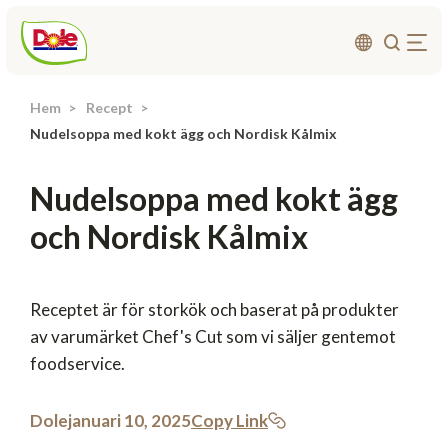
Hem
Recept
Om oss
Nudelsoppa med kokt ägg och Nordisk Kålmix
Produkter
Nudelsoppa med kokt ägg
Recept
och Nordisk Kålmix
Affärsområden
Hållbarhet
Nyheter
Receptet är för storkök och baserat på produkter
av varumärket Chef's Cut som vi säljer gentemot
Investerarrelationer
foodservice.
Kontakta
Dole
januari 10, 2025
Copy Link