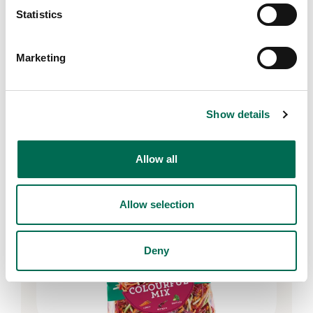
Statistics
Marketing
Lunch
Matlådor x3
Show details
Allow all
Fler produkter
Se här
Allow selection
Deny