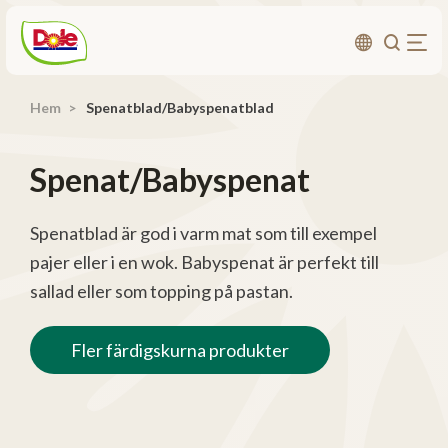
Hem
Spenatblad/Babyspenatblad
Om oss
Produkter
Spenat/Babyspenat
Recept
Affärsområden
Spenatblad är god i varm mat som till exempel
pajer eller i en wok. Babyspenat är perfekt till
Hållbarhet
sallad eller som topping på pastan.
Nyheter
Investerarrelationer
Fler färdigskurna produkter
Kontakta