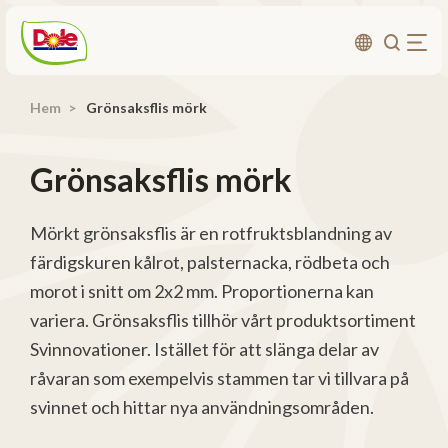
Hem
Grönsaksflis mörk
Om oss
Produkter
Grönsaksflis mörk
Recept
Affärsområden
Mörkt grönsaksflis är en rotfruktsblandning av
färdigskuren kålrot, palsternacka, rödbeta och
Hållbarhet
morot i snitt om 2x2 mm. Proportionerna kan
Nyheter
variera. Grönsaksflis tillhör vårt produktsortiment
Investerarrelationer
Svinnovationer. Istället för att slänga delar av
råvaran som exempelvis stammen tar vi tillvara på
Kontakta
svinnet och hittar nya användningsområden.