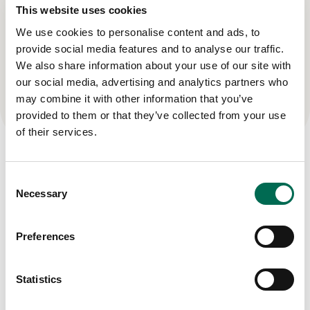
hittar nya användningsområden. Läs mer om våra
This website uses cookies
olika svinnovationer här!
We use cookies to personalise content and ads, to
provide social media features and to analyse our traffic.
We also share information about your use of our site with
our social media, advertising and analytics partners who
Tillbaka till vårt svinnovationssortiment
may combine it with other information that you’ve
provided to them or that they’ve collected from your use
of their services.
Consent
Fler produkter
Necessary
Selection
Se här
Preferences
Statistics