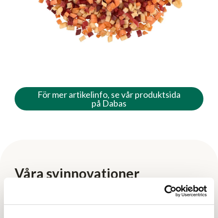
För mer artikelinfo, se vår produktsida
på Dabas
Våra svinnovationer
Istället för att slänga delar av råvaran som
exempelvis stammen tar vi tillvara på svinnet och