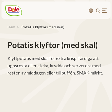
Hem
Potatis klyftor (med skal)
Om oss
Produkter
Potatis klyftor (med skal)
Recept
Affärsområden
Klyftpotatis med skal för extra krisp, färdiga att
ugnsrosta eller steka, krydda och serverera med
Hållbarhet
resten av middagen eller till buffén. SMAK-märkt.
Nyheter
Investerarrelationer
Kontakta