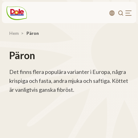
Hem
Päron
Om oss
Produkter
Päron
Recept
Affärsområden
Det finns flera populära varianter i Europa, några
krispiga och fasta, andra mjuka och saftiga. Köttet
Hållbarhet
är vanligtvis ganska fibröst.
Nyheter
Investerarrelationer
Kontakta