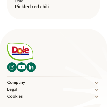
Dole
Pickled red chili
Company
Legal
Nyheter
Cookies
Disclaimer
Karriär
Cookies