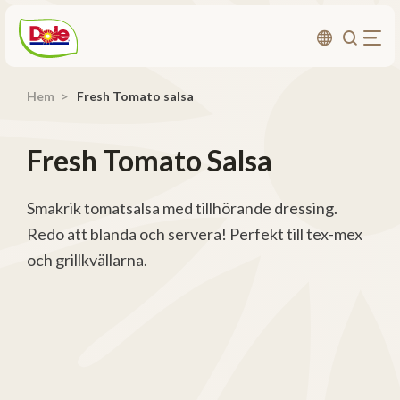
Hem
Fresh Tomato salsa
Om oss
Produkter
Fresh Tomato Salsa
Recept
Affärsområden
Smakrik tomatsalsa med tillhörande dressing.
Redo att blanda och servera! Perfekt till tex-mex
Hållbarhet
och grillkvällarna.
Nyheter
Investerarrelationer
Kontakta