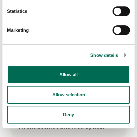
Se här
Statistics
Marketing
Show details
Allow all
Allow selection
Deny
Smoothies & drycker
Avokadosmoothie med apelsin