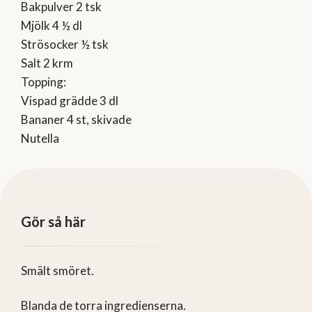
Bakpulver 2 tsk
Mjölk 4 ½ dl
Strösocker ½ tsk
Salt 2 krm
Topping:
Vispad grädde 3 dl
Bananer 4 st, skivade
Nutella
Gör så här
Smält smöret.
Blanda de torra ingredienserna.