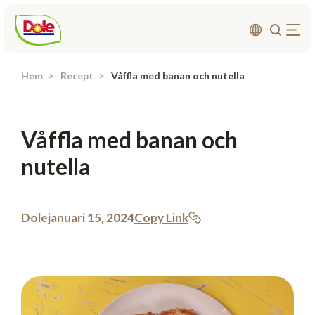
Hem
Recept
Våffla med banan och nutella
Om oss
Produkter
Våffla med banan och
Recept
nutella
Affärsområden
Hållbarhet
Nyheter
Dole
januari 15, 2024
Copy Link
Investerarrelationer
Kontakta